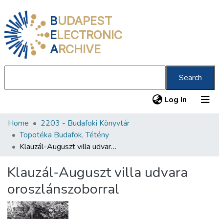
B
UDAPEST
E
LECTRONIC
A
RCHIVE
Search
(current
Log In
Home
2203 - Budafoki Könyvtár
Communities & Collections
Topotéka Budafok, Tétény
All of DSpace
Klauzál-Auguszt villa udvara oroszlánszoborral
Statistics
Klauzál-Auguszt villa udvara
About us
oroszlánszoborral