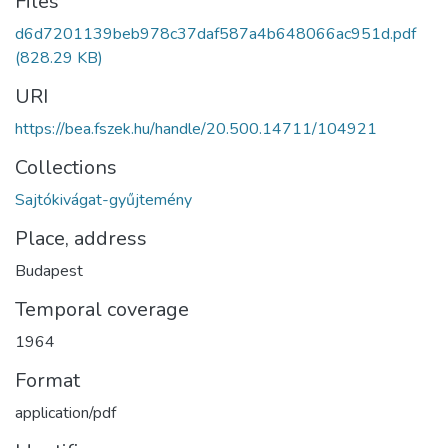
Files
d6d7201139beb978c37daf587a4b648066ac951d.pdf
(828.29 KB)
URI
https://bea.fszek.hu/handle/20.500.14711/104921
Collections
Sajtókivágat-gyűjtemény
Place, address
Budapest
Temporal coverage
1964
Format
application/pdf