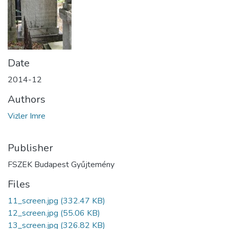
Date
2014-12
Authors
Vizler Imre
Publisher
FSZEK Budapest Gyűjtemény
Files
11_screen.jpg
(332.47 KB)
12_screen.jpg
(55.06 KB)
13_screen.jpg
(326.82 KB)