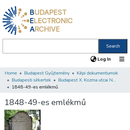
B
UDAPEST
E
LECTRONIC
A
RCHIVE
Search
(current
Log In
Home
Budapest Gyűjtemény
Képi dokumentumok
Communities & Collections
Budapesti sírkertek
Budapest X. Kozma utcai Neológ Zsidó Temető
All of DSpace
1848-49-es emlékmű
Statistics
1848-49-es emlékmű
About us