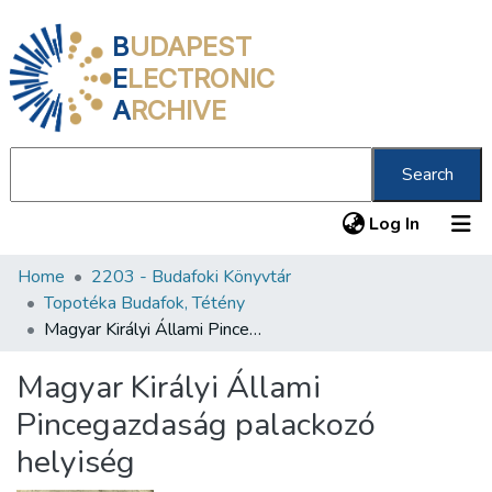
B
UDAPEST
E
LECTRONIC
A
RCHIVE
Search
(current
Log In
Home
2203 - Budafoki Könyvtár
Communities & Collections
Topotéka Budafok, Tétény
All of DSpace
Magyar Királyi Állami Pincegazdaság palackozó helyiség
Statistics
Magyar Királyi Állami
About us
Pincegazdaság palackozó
helyiség