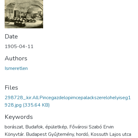
Date
1905-04-11
Authors
Ismeretlen
Files
298728_.kir.All.Pincegazdelopimcepalackszerelohelyiseg1
928.jpg
(335.64 KB)
Keywords
borászat, Budafok, épületkép, Fővárosi Szabó Ervin
Könyvtár. Budapest Gyűjtemény, hordó, Kossuth Lajos utca