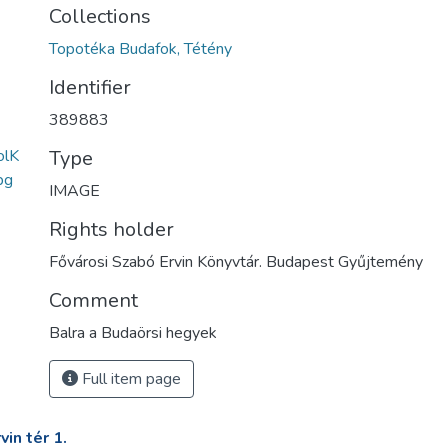
Collections
Topotéka Budafok, Tétény
Identifier
389883
olK
Type
pg
IMAGE
Rights holder
Fővárosi Szabó Ervin Könyvtár. Budapest Gyűjtemény
Comment
Balra a Budaörsi hegyek
Full item page
in tér 1.