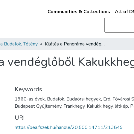
Communities & Collections
All of 
a Budafok, Tétény
Kilátás a Panoráma vendéglőből Kakukkhegy és Frankhegy felé
ma vendéglőből Kakukkhe
Keywords
1960-as évek, Budafok, Budaörsi hegyek, Érd, Fővárosi S
Budapest Gyűjtemény, Frankhegy, Kakukk hegy, látkép, 
URI
https://bea.fszek.hu/handle/20.500.14711/213849