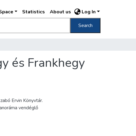
DSpace
Statistics
About us
Log In
Search
gy és Frankhegy
zabó Ervin Könyvtár.
Panoráma vendéglő