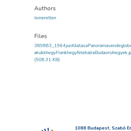
Authors
Ismeretlen
Files
389883_1964junKilatasaPanoramavendeglob
akukkhegyFrankhegyfelebalraBudaorsihegyek.j
(508.31 KB)
1088 Budapest, Szabó Erv