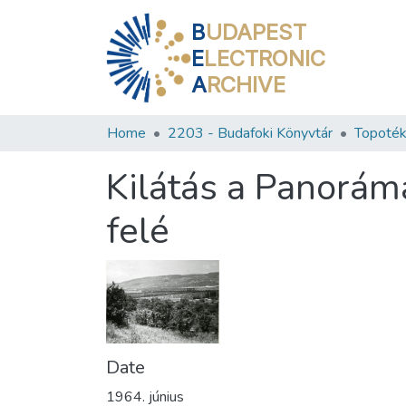
B
UDAPEST
E
LECTRONIC
A
RCHIVE
Home
2203 - Budafoki Könyvtár
Topoték
Kilátás a Panorá
felé
Date
1964. június