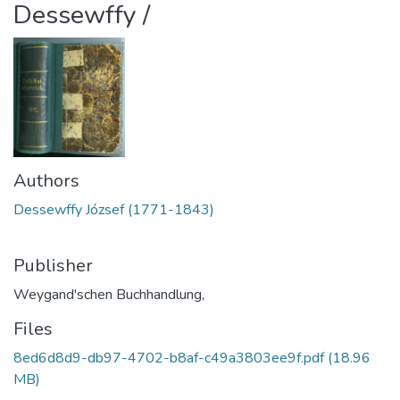
Dessewffy /
Authors
Dessewffy József (1771-1843)
Publisher
Weygand'schen Buchhandlung,
Files
8ed6d8d9-db97-4702-b8af-c49a3803ee9f.pdf
(18.96
MB)