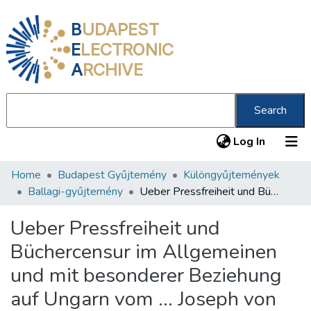
B
UDAPEST
E
LECTRONIC
A
RCHIVE
Search
(current
Log In
Home
Budapest Gyűjtemény
Különgyűjtemények
Communities & Collections
Ballagi-gyűjtemény
Ueber Pressfreiheit und Büchercensur im Allgemeinen und mit besonderer Beziehung auf Ungarn vom ... Joseph von Dessewffy /
All of DSpace
Ueber Pressfreiheit und
Statistics
Büchercensur im Allgemeinen
About us
und mit besonderer Beziehung
auf Ungarn vom ... Joseph von