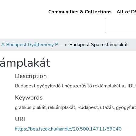
Communities & Collections
All of 
A Budapest Gyűjtemény Plakáttárának plakátjai
Budapest Spa reklámplakát
lámplakát
Description
Budapest gyógyfürdőit népszerűsítő reklámplakát az IBUS
Keywords
grafikus plakát, reklámplakát, Budapest, utazás, gyógyfür
URI
https://bea.fszek.hu/handle/20.500.14711/59040