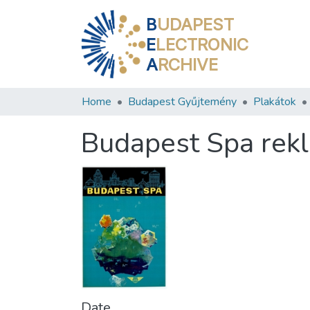
B
UDAPEST
E
LECTRONIC
A
RCHIVE
Home
Budapest Gyűjtemény
Plakátok
Budapest Spa rek
Date