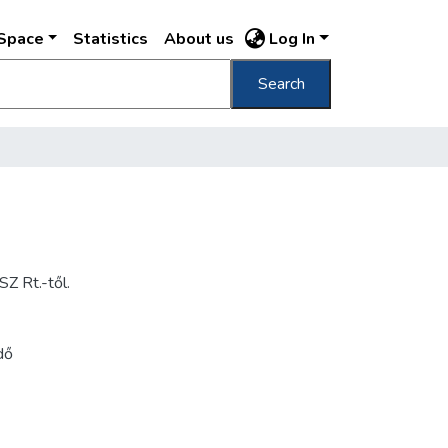
DSpace
Statistics
About us
Log In
Search
Z Rt.-től.
dő