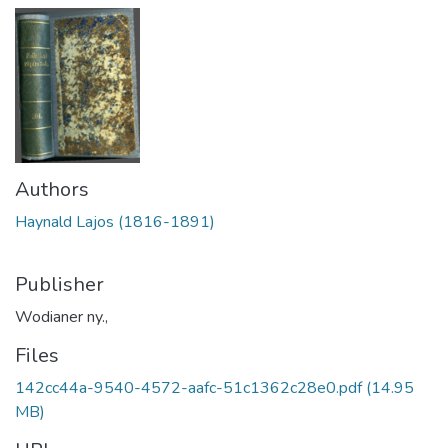
Authors
Haynald Lajos (1816-1891)
Publisher
Wodianer ny.,
Files
142cc44a-9540-4572-aafc-51c1362c28e0.pdf
(14.95
MB)