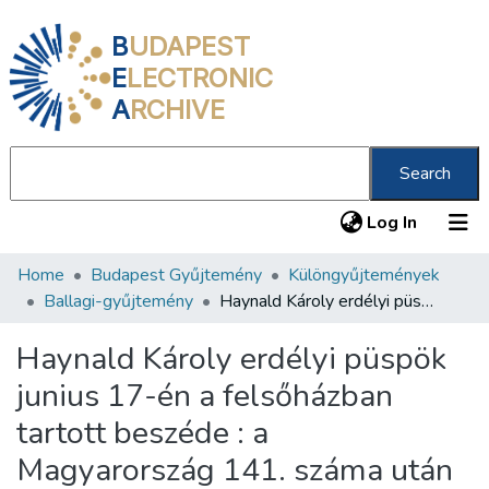
B
UDAPEST
E
LECTRONIC
A
RCHIVE
Search
(current
Log In
Home
Budapest Gyűjtemény
Különgyűjtemények
Communities & Collections
Ballagi-gyűjtemény
Haynald Károly erdélyi püspök junius 17-én a felsőházban tartott beszéde : a Magyarország 141. száma után
All of DSpace
Haynald Károly erdélyi püspök
Statistics
junius 17-én a felsőházban
About us
tartott beszéde : a
Magyarország 141. száma után