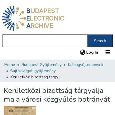
B
UDAPEST
E
LECTRONIC
A
RCHIVE
Search
(current
Log In
Home
Budapest Gyűjtemény
Különgyűjtemények
Communities & Collections
Sajtókivágat-gyűjtemény
All of DSpace
Kerületközi bizottság tárgyalja ma a városi közgyűlés botrányát
Statistics
Kerületközi bizottság tárgyalja
About us
ma a városi közgyűlés botrányát