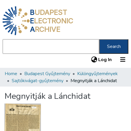
B
UDAPEST
E
LECTRONIC
A
RCHIVE
Search
(current
Log In
Home
Budapest Gyűjtemény
Különgyűjtemények
Communities & Collections
Sajtókivágat-gyűjtemény
Megnyitják a Lánchidat
All of DSpace
Megnyitják a Lánchidat
Statistics
About us