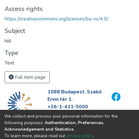
Access rights
https://creativecommons.org/licenses/by-nc/4.0/
Subject
híd
Type
Text
Full item page
1088 Budapest, Szabó
Ervin tér 1.
+36-1-411-5000
info@fszek.hu
We collect and process your personal information for the
https://fszek.hu
following purposes:
Authentication, Preferences,
Acknowledgement and Statistics
.
To learn more, please read our
privacy policy
.