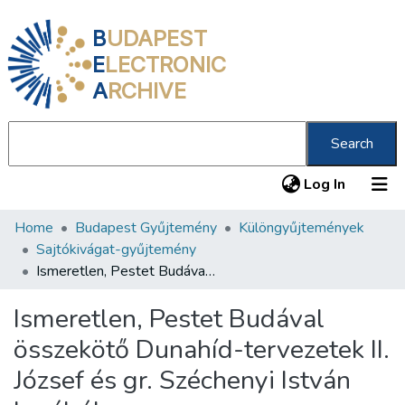
B
UDAPEST
E
LECTRONIC
A
RCHIVE
Search
(current
Log In
Home
Budapest Gyűjtemény
Különgyűjtemények
Communities & Collections
Sajtókivágat-gyűjtemény
All of DSpace
Ismeretlen, Pestet Budával összekötő Dunahíd-tervezetek II. József és gr. Széchenyi István korából
Statistics
Ismeretlen, Pestet Budával
About us
összekötő Dunahíd-tervezetek II.
József és gr. Széchenyi István