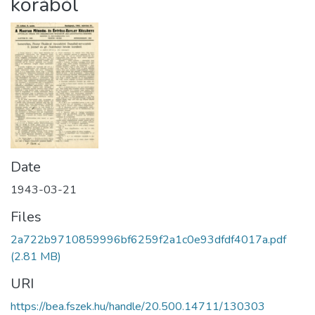
korából
Date
1943-03-21
Files
2a722b9710859996bf6259f2a1c0e93dfdf4017a.pdf
(2.81 MB)
URI
https://bea.fszek.hu/handle/20.500.14711/130303