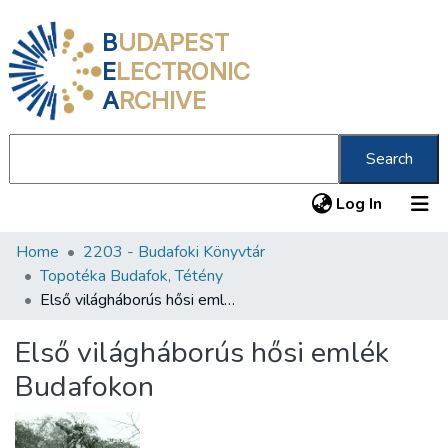
B
UDAPEST
E
LECTRONIC
A
RCHIVE
Search
(current
Log In
Home
2203 - Budafoki Könyvtár
Communities & Collections
Topotéka Budafok, Tétény
All of DSpace
Első világháborús hősi emlék Budafokon
Statistics
Első világháborús hősi emlék
About us
Budafokon