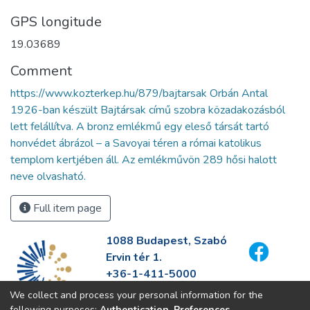
GPS longitude
19.03689
Comment
https://www.kozterkep.hu/879/bajtarsak Orbán Antal
1926-ban készült Bajtársak című szobra közadakozásból
lett felállítva. A bronz emlékmű egy eleső társát tartó
honvédet ábrázol – a Savoyai téren a római katolikus
templom kertjében áll. Az emlékművön 289 hősi halott
neve olvasható.
Full item page
1088 Budapest, Szabó
Ervin tér 1.
+36-1-411-5000
info@fszek.hu
We collect and process your personal information for the
https://fszek.hu
following purposes:
Authentication, Preferences,