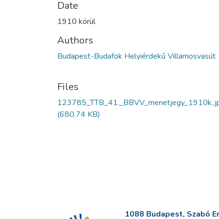
Date
1910 körül
Authors
Budapest-Budafok Helyiérdekű Villamosvasút
Files
123785_TTB_41._BBVV_menetjegy_1910k..j
(680.74 KB)
1088 Budapest, Szabó Erv