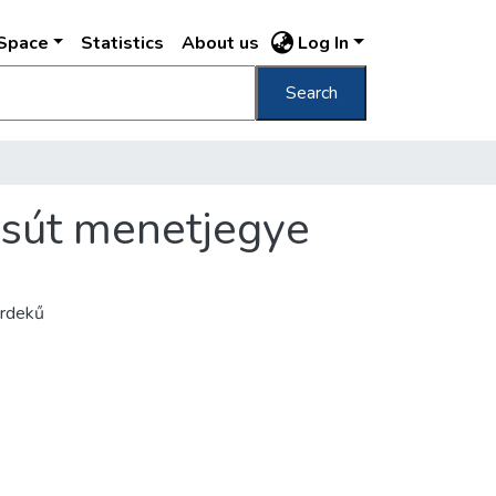
DSpace
Statistics
About us
Log In
Search
asút menetjegye
érdekű