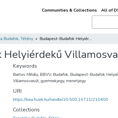
Communities & Collections
All of 
a Budafok, Tétény
Budapest-Budafok Helyiérdekű Villamosvasút menetjegye
 Helyiérdekű Villamosv
Keywords
Bartos Mihály, BBVV, Budafok, Budapest-Budafok Helyi
Villamosvasút, gyermekjegy, menetjegy
URI
https://bea.fszek.hu/handle/20.500.14711/210400
Collections