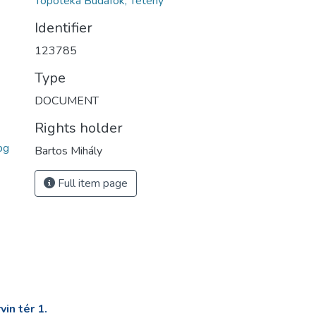
Topotéka Budafok, Tétény
Identifier
123785
Type
DOCUMENT
Rights holder
pg
Bartos Mihály
Full item page
in tér 1.