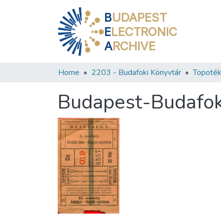
B
UDAPEST
E
LECTRONIC
A
RCHIVE
Home
2203 - Budafoki Könyvtár
Topoték
Budapest-Budafok