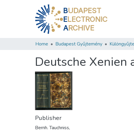
B
UDAPEST
E
LECTRONIC
A
RCHIVE
Home
Budapest Gyűjtemény
Különgyűjt
Deutsche Xenien 
Publisher
Bernh. Tauchniss,