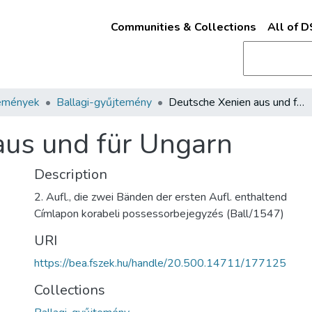
Communities & Collections
All of 
emények
Ballagi-gyűjtemény
Deutsche Xenien aus und für Ungarn
aus und für Ungarn
Description
2. Aufl., die zwei Bänden der ersten Aufl. enthaltend
Címlapon korabeli possessorbejegyzés (Ball/1547)
URI
https://bea.fszek.hu/handle/20.500.14711/177125
Collections