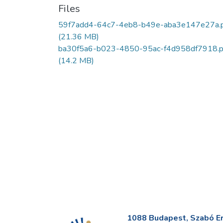
Files
59f7add4-64c7-4eb8-b49e-aba3e147e27a.
(21.36 MB)
ba30f5a6-b023-4850-95ac-f4d958df7918.p
(14.2 MB)
1088 Budapest, Szabó Erv