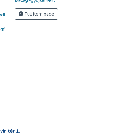
Ballagi-gyűjtemény
Full item page
pdf
df
in tér 1.