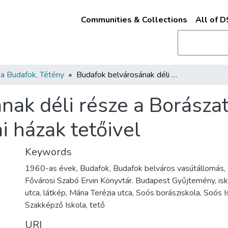
Communities & Collections
All of 
a Budafok, Tétény
Budafok belvárosának déli része a Borászati Szakiskolával és Kossuth Lajos utcai házak tetőivel
ak déli része a Borászat
i házak tetőivel
Keywords
1960-as évek, Budafok, Budafok belváros vasútállomás, 
Fővárosi Szabó Ervin Könyvtár. Budapest Gyűjtemény, isk
utca, látkép, Mária Terézia utca, Soós borásziskola, Soós 
Szakképző Iskola, tető
URI