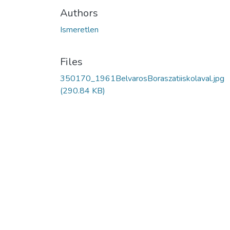
Authors
Ismeretlen
Files
350170_1961BelvarosBoraszatiiskolaval.jpg
(290.84 KB)