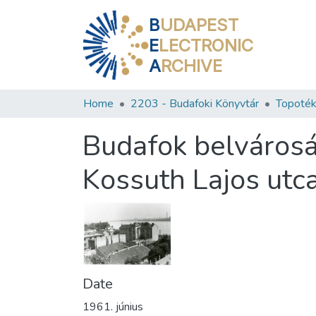
B
UDAPEST
E
LECTRONIC
A
RCHIVE
Home
2203 - Budafoki Könyvtár
Topoték
Budafok belvárosán
Kossuth Lajos utca
Date
1961. június