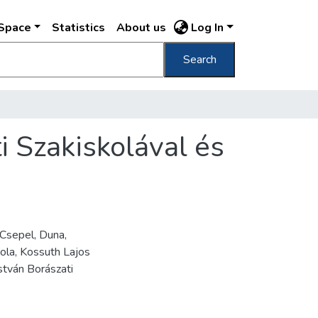
DSpace
Statistics
About us
Log In
Search
i Szakiskolával és
Csepel, Duna,
ola, Kossuth Lajos
István Borászati