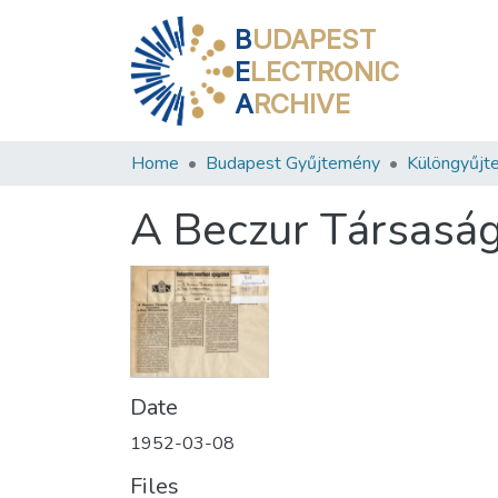
B
UDAPEST
E
LECTRONIC
A
RCHIVE
Home
Budapest Gyűjtemény
Különgyűjt
A Beczur Társaság
Date
1952-03-08
Files