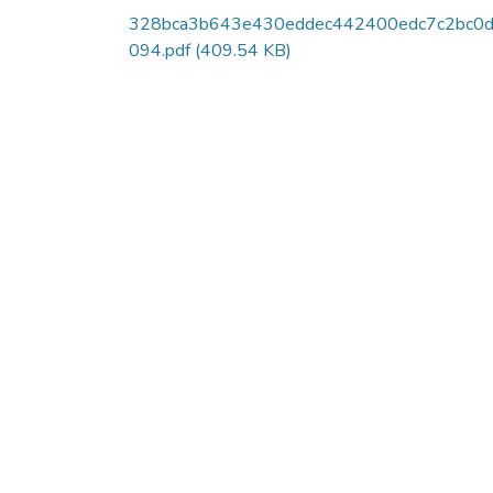
328bca3b643e430eddec442400edc7c2bc0
094.pdf
(409.54 KB)