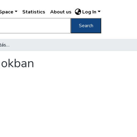
DSpace
Statistics
About us
Log In
Search
A Beczur Társaság kiállítása a régi Mücsarnokban
rnokban