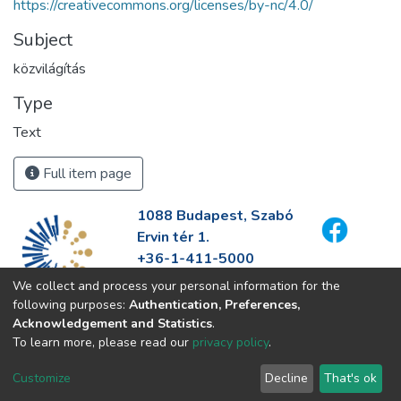
https://creativecommons.org/licenses/by-nc/4.0/
Subject
közvilágítás
Type
Text
Full item page
1088 Budapest, Szabó
Ervin tér 1.
+36-1-411-5000
info@fszek.hu
We collect and process your personal information for the
https://fszek.hu
following purposes:
Authentication, Preferences,
Acknowledgement and Statistics
.
To learn more, please read our
privacy policy
.
Customize
Decline
That's ok