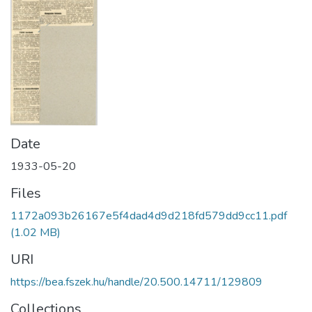
Date
1933-05-20
Files
1172a093b26167e5f4dad4d9d218fd579dd9cc11.pdf
(1.02 MB)
URI
https://bea.fszek.hu/handle/20.500.14711/129809
Collections