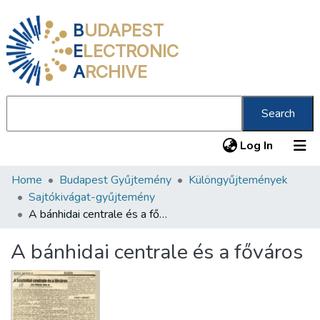
B
UDAPEST
E
LECTRONIC
A
RCHIVE
Search
(current
Log In
Home
Budapest Gyűjtemény
Különgyűjtemények
Communities & Collections
Sajtókivágat-gyűjtemény
All of DSpace
A bánhidai centrale és a főváros
Statistics
A bánhidai centrale és a főváros
About us