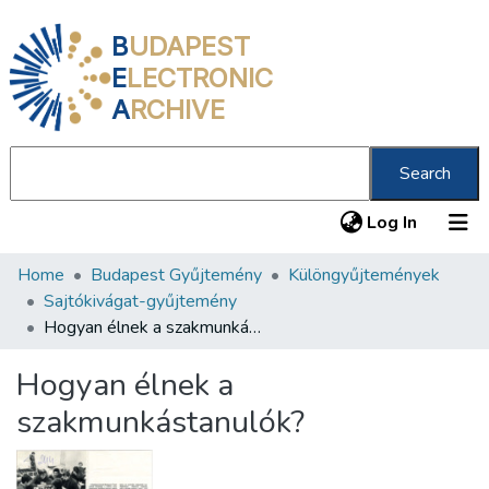
B
UDAPEST
E
LECTRONIC
A
RCHIVE
Search
(current
Log In
Home
Budapest Gyűjtemény
Különgyűjtemények
Communities & Collections
Sajtókivágat-gyűjtemény
All of DSpace
Hogyan élnek a szakmunkástanulók?
Statistics
Hogyan élnek a
About us
szakmunkástanulók?