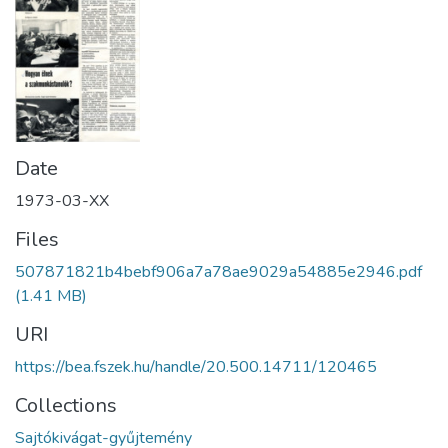
Date
1973-03-XX
Files
507871821b4bebf906a7a78ae9029a54885e2946.pdf
(1.41 MB)
URI
https://bea.fszek.hu/handle/20.500.14711/120465
Collections
Sajtókivágat-gyűjtemény