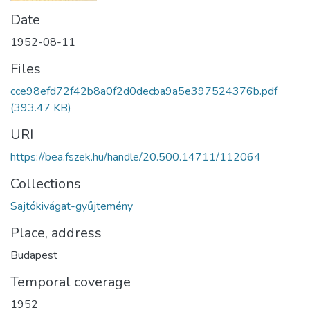
Date
1952-08-11
Files
cce98efd72f42b8a0f2d0decba9a5e397524376b.pdf
(393.47 KB)
URI
https://bea.fszek.hu/handle/20.500.14711/112064
Collections
Sajtókivágat-gyűjtemény
Place, address
Budapest
Temporal coverage
1952