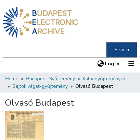
B
UDAPEST
E
LECTRONIC
A
RCHIVE
Search
(current
Log In
Home
Budapest Gyűjtemény
Különgyűjtemények
Communities & Collections
Sajtókivágat-gyűjtemény
Olvasó Budapest
All of DSpace
Olvasó Budapest
Statistics
About us