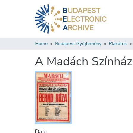
B
UDAPEST
E
LECTRONIC
A
RCHIVE
Home
Budapest Gyűjtemény
Plakátok
A Madách Színház 
Date