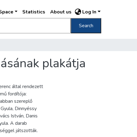
DSpace
Statistics
About us
Log In
Search
ásának plakátja
erenc által rendezett
mű fordítója:
arabban szereplő
 Gyula, Dinnyéssy
ovács István, Danis
Gyula. A darab
séggel játszották.