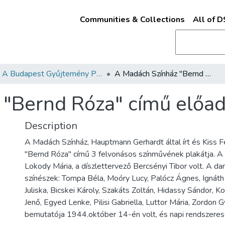
Communities & Collections
All of 
A Budapest Gyűjtemény Plakáttárának plakátjai
A Madách Színház "Bernd Róza" című előadásának plakátja
"Bernd Róza" című előad
Description
A Madách Színház, Hauptmann Gerhardt által írt és Kiss F
"Bernd Róza" című 3 felvonásos színművének plakátja. A 
Lokody Mária, a díszlettervező Bercsényi Tibor volt. A d
színészek: Tompa Béla, Moóry Lucy, Palócz Ágnes, Ignáth
Juliska, Bicskei Károly, Szakáts Zoltán, Hidassy Sándor, K
Jenő, Egyed Lenke, Pilisi Gabriella, Luttor Mária, Zordon 
bemutatója 1944.október 14-én volt, és napi rendszeres