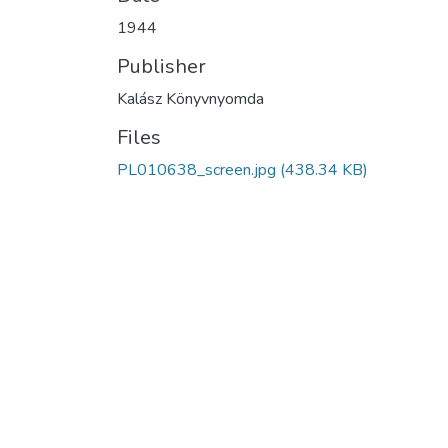
1944
Publisher
Kalász Könyvnyomda
Files
PL010638_screen.jpg
(438.34 KB)