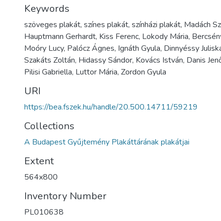
Keywords
szöveges plakát, színes plakát, színházi plakát, Madách S
Hauptmann Gerhardt, Kiss Ferenc, Lokody Mária, Bercsény
Moóry Lucy, Palócz Ágnes, Ignáth Gyula, Dinnyéssy Juliska,
Szakáts Zoltán, Hidassy Sándor, Kovács István, Danis Jen
Pilisi Gabriella, Luttor Mária, Zordon Gyula
URI
https://bea.fszek.hu/handle/20.500.14711/59219
Collections
A Budapest Gyűjtemény Plakáttárának plakátjai
Extent
564x800
Inventory Number
PL010638