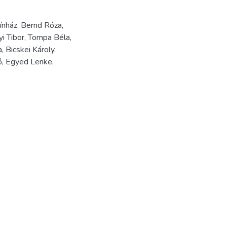
zínház, Bernd Róza,
i Tibor, Tompa Béla,
 Bicskei Károly,
ő, Egyed Lenke,