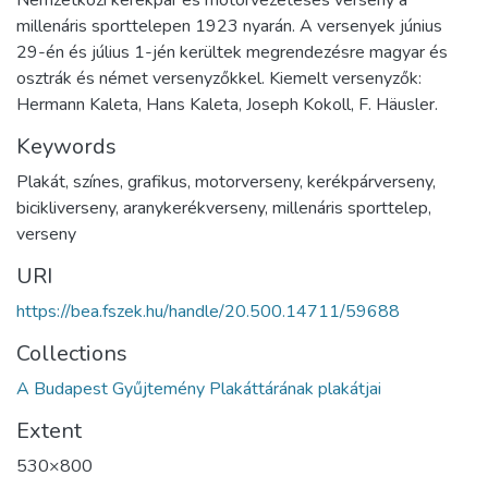
Nemzetközi kerékpár és motorvezetéses verseny a
millenáris sporttelepen 1923 nyarán. A versenyek június
29-én és július 1-jén kerültek megrendezésre magyar és
osztrák és német versenyzőkkel. Kiemelt versenyzők:
Hermann Kaleta, Hans Kaleta, Joseph Kokoll, F. Häusler.
Keywords
Plakát, színes, grafikus, motorverseny, kerékpárverseny,
bicikliverseny, aranykerékverseny, millenáris sporttelep,
verseny
URI
https://bea.fszek.hu/handle/20.500.14711/59688
Collections
A Budapest Gyűjtemény Plakáttárának plakátjai
Extent
530×800