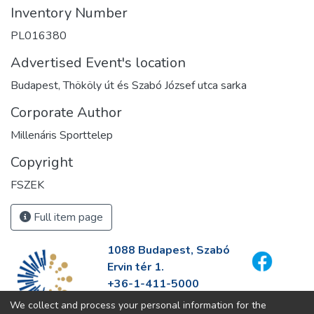
Inventory Number
PL016380
Advertised Event's location
Budapest, Thököly út és Szabó József utca sarka
Corporate Author
Millenáris Sporttelep
Copyright
FSZEK
Full item page
1088 Budapest, Szabó
Ervin tér 1.
+36-1-411-5000
info@fszek.hu
We collect and process your personal information for the