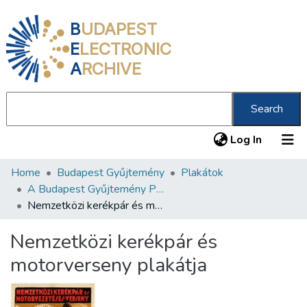
B
UDAPEST
E
LECTRONIC
A
RCHIVE
Search
(current
Log In
Home
Budapest Gyűjtemény
Plakátok
Communities & Collections
A Budapest Gyűjtemény Plakáttárának plakátjai
All of DSpace
Nemzetközi kerékpár és motorverseny plakátja
Statistics
Nemzetközi kerékpár és
About us
motorverseny plakátja