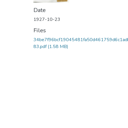
Date
1927-10-23
Files
34be7f96bcf19045481fa50d461759d6c1ad
83.pdf
(1.58 MB)