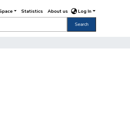
DSpace
Statistics
About us
Log In
Search