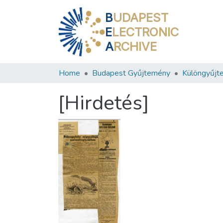
B
UDAPEST
E
LECTRONIC
A
RCHIVE
Home
Budapest Gyűjtemény
Különgyűjt
[Hirdetés]