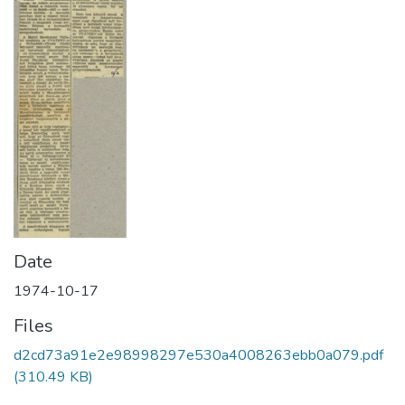
Date
1974-10-17
Files
d2cd73a91e2e98998297e530a4008263ebb0a079.pdf
(310.49 KB)