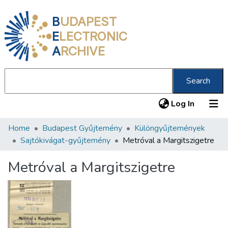
B
UDAPEST
E
LECTRONIC
A
RCHIVE
Search
(current
Log In
Home
Budapest Gyűjtemény
Különgyűjtemények
Communities & Collections
Sajtókivágat-gyűjtemény
Metróval a Margitszigetre
All of DSpace
Metróval a Margitszigetre
Statistics
About us