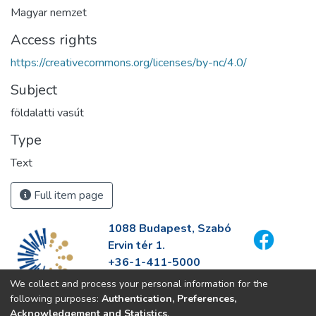
Magyar nemzet
Access rights
https://creativecommons.org/licenses/by-nc/4.0/
Subject
földalatti vasút
Type
Text
Full item page
1088 Budapest, Szabó
Ervin tér 1.
+36-1-411-5000
info@fszek.hu
We collect and process your personal information for the
https://fszek.hu
following purposes:
Authentication, Preferences,
Acknowledgement and Statistics
.