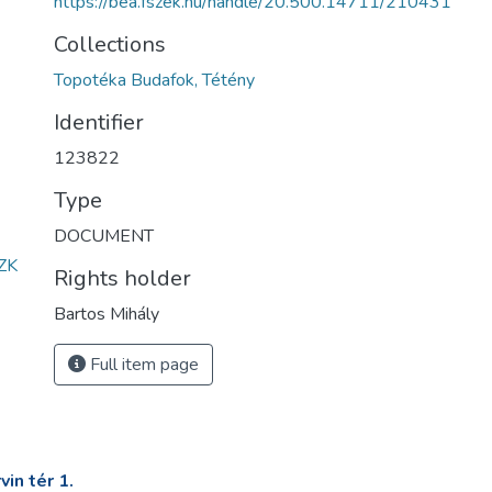
https://bea.fszek.hu/handle/20.500.14711/210431
Collections
Topotéka Budafok, Tétény
Identifier
123822
Type
DOCUMENT
ZK
Rights holder
Bartos Mihály
Full item page
in tér 1.