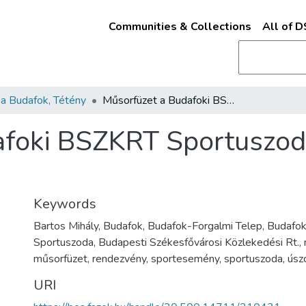
Communities & Collections
All of 
a Budafok, Tétény
Műsorfüzet a Budafoki BSZKRT Sportuszodabeli úszóverseny műsorával
afoki BSZKRT Sportuszod
Keywords
Bartos Mihály, Budafok, Budafok-Forgalmi Telep, Budafo
Sportuszoda, Budapesti Székesfővárosi Közlekedési Rt.,
műsorfüzet, rendezvény, sportesemény, sportuszoda, ús
URI