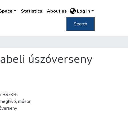
DSpace
Statistics
About us
Log In
Search
abeli úszóverseny
ki BSzKRt
 meghívó, műsor,
zóverseny