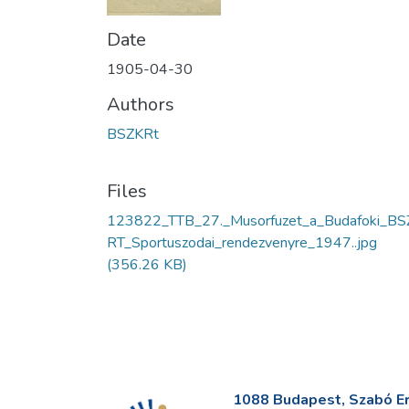
Date
1905-04-30
Authors
BSZKRt
Files
123822_TTB_27._Musorfuzet_a_Budafoki_BS
RT_Sportuszodai_rendezvenyre_1947..jpg
(356.26 KB)
1088 Budapest, Szabó Erv