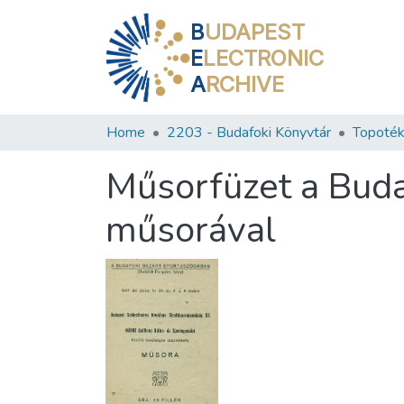
B
UDAPEST
E
LECTRONIC
A
RCHIVE
Home
2203 - Budafoki Könyvtár
Topoték
Műsorfüzet a Bud
műsorával