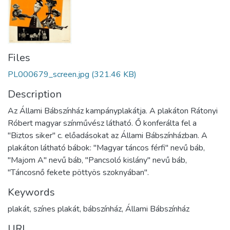
Files
PL000679_screen.jpg
(321.46 KB)
Description
Az Állami Bábszínház kampányplakátja. A plakáton Rátonyi
Róbert magyar színművész látható. Ő konferálta fel a
"Biztos siker" c. előadásokat az Állami Bábszínházban. A
plakáton látható bábok: "Magyar táncos férfi" nevű báb,
"Majom A" nevű báb, "Pancsoló kislány" nevű báb,
"Táncosnő fekete pöttyös szoknyában".
Keywords
plakát, színes plakát, bábszínház, Állami Bábszínház
URI