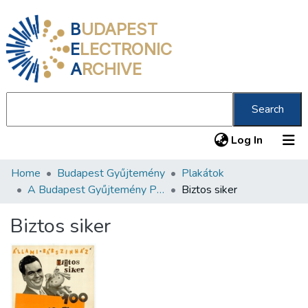
B
UDAPEST
E
LECTRONIC
A
RCHIVE
Search
(current
Log In
Home
Budapest Gyűjtemény
Plakátok
Communities & Collections
A Budapest Gyűjtemény Plakáttárának plakátjai
Biztos siker
All of DSpace
Biztos siker
Statistics
About us