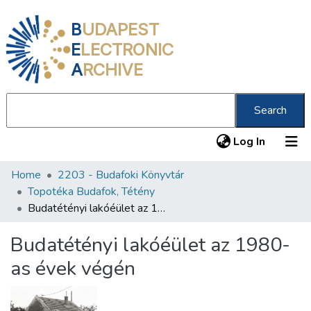
B
UDAPEST
E
LECTRONIC
A
RCHIVE
Search
(current
Log In
Home
2203 - Budafoki Könyvtár
Communities & Collections
Topotéka Budafok, Tétény
All of DSpace
Budatétényi lakóéület az 1980-as évek végén
Statistics
Budatétényi lakóéület az 1980-
About us
as évek végén