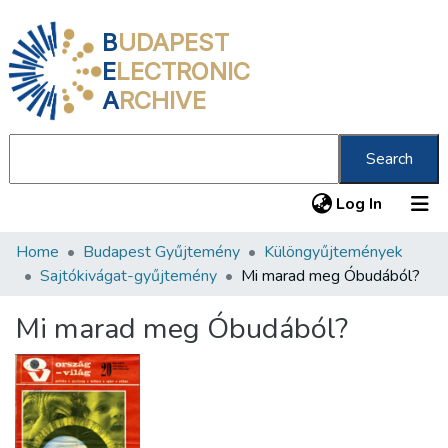
B
UDAPEST
E
LECTRONIC
A
RCHIVE
Search
(current
Log In
Home
Budapest Gyűjtemény
Különgyűjtemények
Communities & Collections
Sajtókivágat-gyűjtemény
Mi marad meg Óbudából?
All of DSpace
Mi marad meg Óbudából?
Statistics
About us