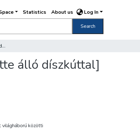
DSpace
Statistics
About us
Log In
Search
[A margitszigeti gyógyfürdő bejárata az előtte álló díszkúttal]
te álló díszkúttal]
t világháború közötti