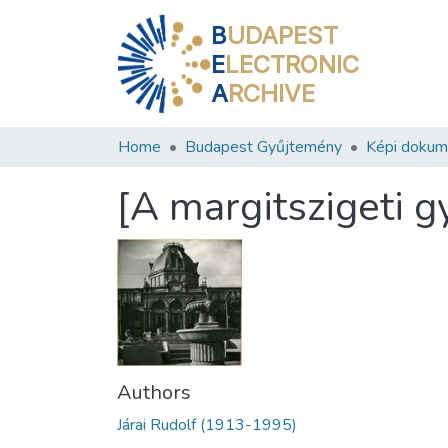
B
UDAPEST
E
LECTRONIC
A
RCHIVE
Home
Budapest Gyűjtemény
Képi doku
[A margitszigeti g
Authors
Járai Rudolf (1913-1995)