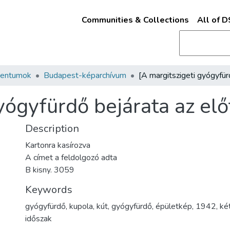
Communities & Collections
All of 
mentumok
Budapest-képarchívum
yógyfürdő bejárata az előt
Description
Kartonra kasírozva
A címet a feldolgozó adta
B kisny. 3059
Keywords
gyógyfürdő
,
kupola
,
kút
,
gyógyfürdő
,
épületkép
,
1942
,
ké
időszak