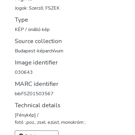
Jogok: Szerző; FSZEK
Type
KÉP / önálló kép
Source collection
Budapest-képarchívum
Image identifier
030643
MARC identifier
bibFSZ01503567
Technical details
[Fénykép] /
fotó :,poz., zsel. ezüst, monokróm ;