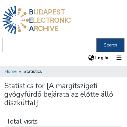
B
UDAPEST
E
LECTRONIC
A
RCHIVE
Search
(current
Log In
Home
Statistics
Communities & Collections
All of DSpace
Statistics for [A margitszigeti
gyógyfürdő bejárata az előtte álló
About us
díszkúttal]
Total visits