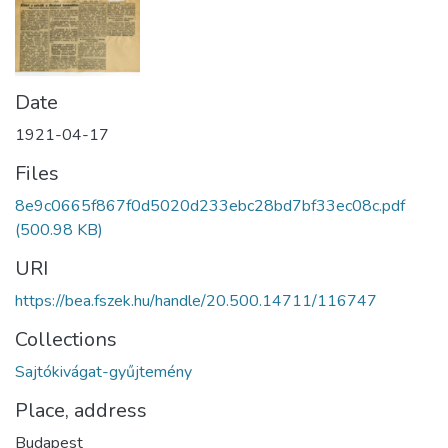
Date
1921-04-17
Files
8e9c0665f867f0d5020d233ebc28bd7bf33ec08c.pdf
(500.98 KB)
URI
https://bea.fszek.hu/handle/20.500.14711/116747
Collections
Sajtókivágat-gyűjtemény
Place, address
Budapest