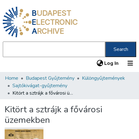
B
UDAPEST
E
LECTRONIC
A
RCHIVE
Search
(current
Log In
Home
Budapest Gyűjtemény
Különgyűjtemények
Communities & Collections
Sajtókivágat-gyűjtemény
All of DSpace
Kitört a sztrájk a fővárosi üzemekben
Statistics
Kitört a sztrájk a fővárosi
About us
üzemekben