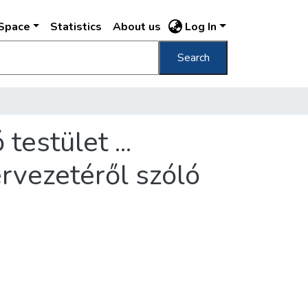
DSpace
Statistics
About us
Log In
Search
estület ...
rvezetéről szóló