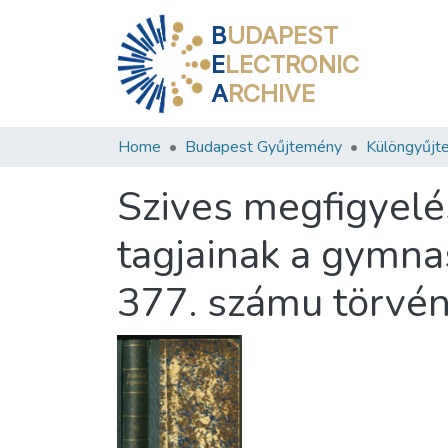
B
UDAPEST
E
LECTRONIC
A
RCHIVE
Home
Budapest Gyűjtemény
Különgyűjt
Szives megfigyelés
tagjainak a gymna
377. számu törvén