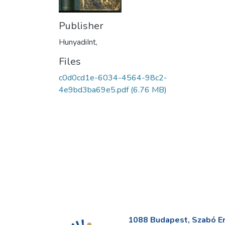
Publisher
HunyadiInt,
Files
c0d0cd1e-6034-4564-98c2-
4e9bd3ba69e5.pdf
(6.76 MB)
1088 Budapest, Szabó Erv