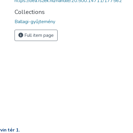
https://bea.fszek.hu/handle/20.500.14711/177562
Collections
Ballagi-gyűjtemény
Full item page
in tér 1.