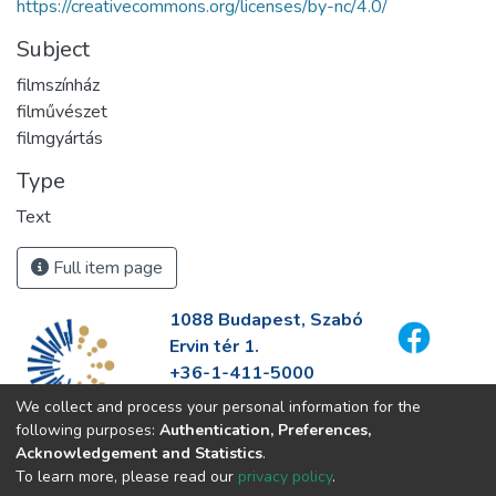
https://creativecommons.org/licenses/by-nc/4.0/
Subject
filmszínház
filművészet
filmgyártás
Type
Text
Full item page
1088 Budapest, Szabó
Ervin tér 1.
+36-1-411-5000
info@fszek.hu
We collect and process your personal information for the
https://fszek.hu
following purposes:
Authentication, Preferences,
Acknowledgement and Statistics
.
To learn more, please read our
privacy policy
.