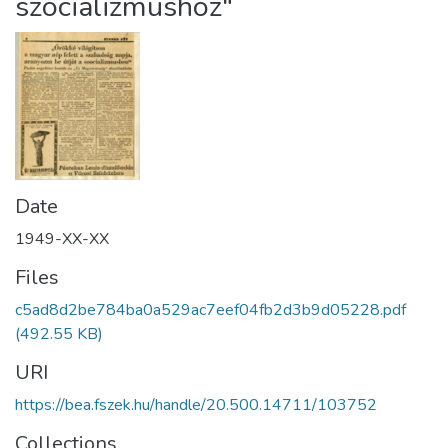
szocializmushoz"
Date
1949-XX-XX
Files
c5ad8d2be784ba0a529ac7eef04fb2d3b9d05228.pdf
(492.55 KB)
URI
https://bea.fszek.hu/handle/20.500.14711/103752
Collections