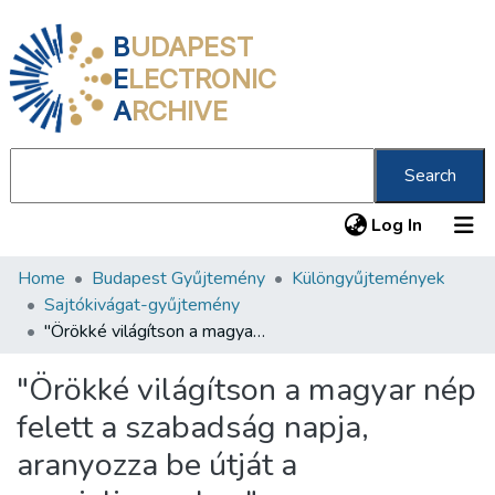
B
UDAPEST
E
LECTRONIC
A
RCHIVE
Search
(current
Log In
Home
Budapest Gyűjtemény
Különgyűjtemények
Communities & Collections
Sajtókivágat-gyűjtemény
All of DSpace
"Örökké világítson a magyar nép felett a szabadság napja, aranyozza be útját a szocializmushoz"
Statistics
"Örökké világítson a magyar nép
About us
felett a szabadság napja,
aranyozza be útját a