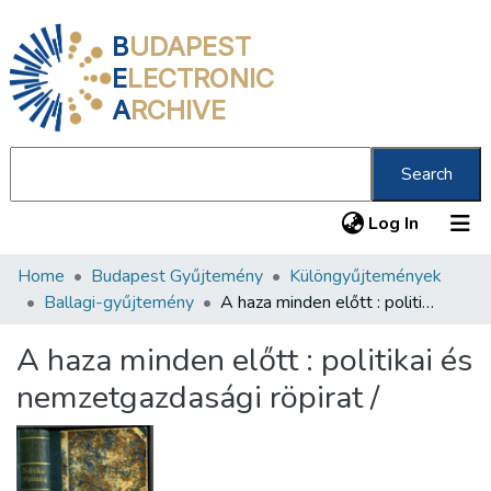
B
UDAPEST
E
LECTRONIC
A
RCHIVE
Search
(current
Log In
Home
Budapest Gyűjtemény
Különgyűjtemények
Communities & Collections
Ballagi-gyűjtemény
A haza minden előtt : politikai és nemzetgazdasági röpirat /
All of DSpace
A haza minden előtt : politikai és
Statistics
nemzetgazdasági röpirat /
About us