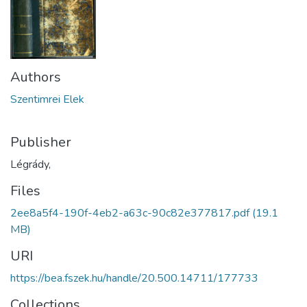
Authors
Szentimrei Elek
Publisher
Légrády,
Files
2ee8a5f4-190f-4eb2-a63c-90c82e377817.pdf
(19.1
MB)
URI
https://bea.fszek.hu/handle/20.500.14711/177733
Collections