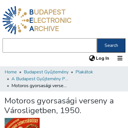
B
UDAPEST
E
LECTRONIC
A
RCHIVE
Search
(current
Log In
Home
Budapest Gyűjtemény
Plakátok
Communities & Collections
A Budapest Gyűjtemény Plakáttárának plakátjai
All of DSpace
Motoros gyorsasági verseny a Városligetben, 1950.
Statistics
Motoros gyorsasági verseny a
About us
Városligetben, 1950.