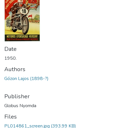
Date
1950.
Authors
Gózon Lajos (1898-?)
Publisher
Globus Nyomda
Files
PL014861_screen.jpg
(393.99 KB)