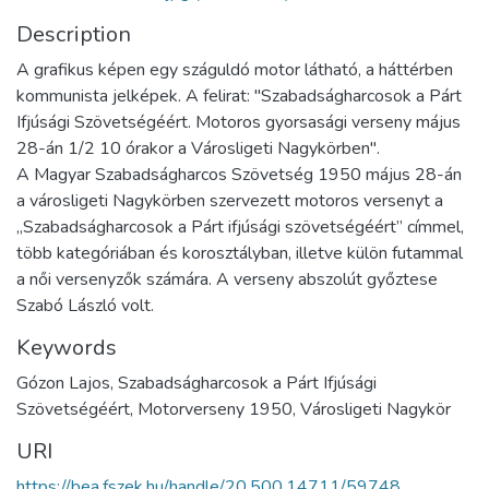
Description
A grafikus képen egy száguldó motor látható, a háttérben
kommunista jelképek. A felirat: "Szabadságharcosok a Párt
Ifjúsági Szövetségéért. Motoros gyorsasági verseny május
28-án 1/2 10 órakor a Városligeti Nagykörben".
A Magyar Szabadságharcos Szövetség 1950 május 28-án
a városligeti Nagykörben szervezett motoros versenyt a
„Szabadságharcosok a Párt ifjúsági szövetségéért” címmel,
több kategóriában és korosztályban, illetve külön futammal
a női versenyzők számára. A verseny abszolút győztese
Szabó László volt.
Keywords
Gózon Lajos, Szabadságharcosok a Párt Ifjúsági
Szövetségéért, Motorverseny 1950, Városligeti Nagykör
URI
https://bea.fszek.hu/handle/20.500.14711/59748