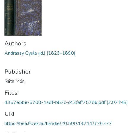
Authors
Andrássy Gyula (id.) (1823-1890)
Publisher
Ráth Mór,
Files
4957e5be-5708-4a8f-b87c-c42faff75786.pdf
(2.07 MB)
URI
https://bea.fszek.hu/handle/20.500.14711/176277