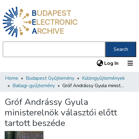
B
UDAPEST
E
LECTRONIC
A
RCHIVE
Search
(current
Log In
Home
Budapest Gyűjtemény
Különgyűjtemények
Communities & Collections
Ballagi-gyűjtemény
Gróf Andrássy Gyula ministerelnök választói előtt tartott beszéde
All of DSpace
Gróf Andrássy Gyula
Statistics
ministerelnök választói előtt
About us
tartott beszéde