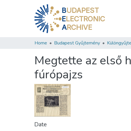
B
UDAPEST
E
LECTRONIC
A
RCHIVE
Home
Budapest Gyűjtemény
Különgyűjt
Megtette az első 
fúrópajzs
Date