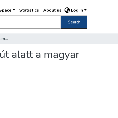
DSpace
Statistics
About us
Log In
Search
Megtette az első három métert a Kerepesi-út alatt a magyar fúrópajzs
út alatt a magyar