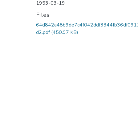
1953-03-19
Files
64d842a48b9de7c4f042ddf3344fb36df091
d2.pdf
(450.97 KB)