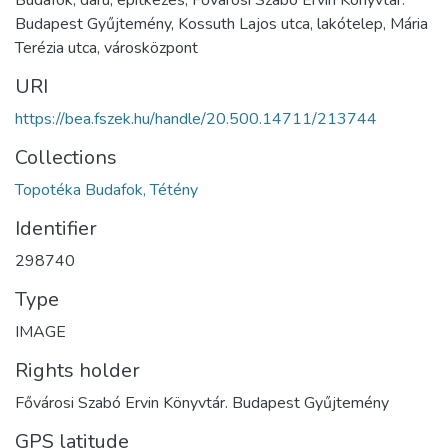
Budafok, daru, építkezés, Fővárosi Szabó Ervin Könyvtár.
Budapest Gyűjtemény, Kossuth Lajos utca, lakótelep, Mária
Terézia utca, városközpont
URI
https://bea.fszek.hu/handle/20.500.14711/213744
Collections
Topotéka Budafok, Tétény
Identifier
298740
Type
IMAGE
Rights holder
Fővárosi Szabó Ervin Könyvtár. Budapest Gyűjtemény
GPS latitude