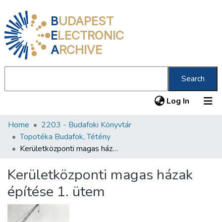
B
UDAPEST
E
LECTRONIC
A
RCHIVE
Search
(current
Log In
Home
2203 - Budafoki Könyvtár
Communities & Collections
Topotéka Budafok, Tétény
All of DSpace
Kerületközponti magas házak építése 1. ütem
Statistics
Kerületközponti magas házak
About us
építése 1. ütem