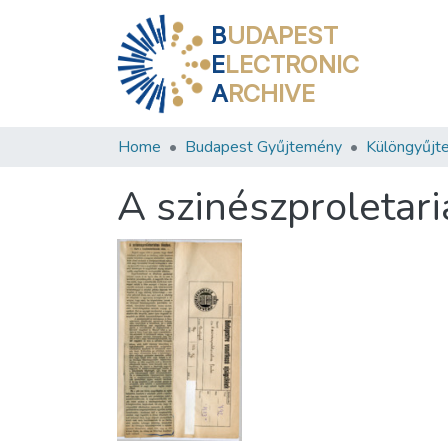
B
UDAPEST
E
LECTRONIC
A
RCHIVE
Home
Budapest Gyűjtemény
Különgyűjt
A szinészproletari