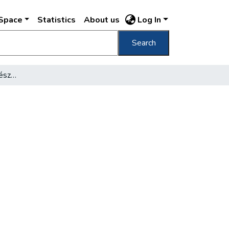
DSpace
Statistics
About us
Log In
Search
A szinészproletariátus fészkei