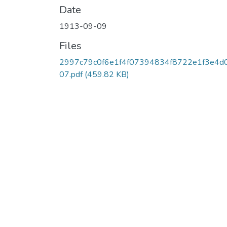
Date
1913-09-09
Files
2997c79c0f6e1f4f07394834f8722e1f3e4d
07.pdf
(459.82 KB)