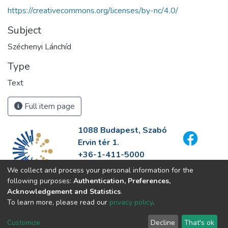
https://creativecommons.org/licenses/by-nc/4.0/
Subject
Széchenyi Lánchíd
Type
Text
Full item page
1088 Budapest, Szabó
Ervin tér 1.
+36-1-411-5000
info@fszek.hu
We collect and process your personal information for the
https://fszek.hu
following purposes:
Authentication, Preferences,
Acknowledgement and Statistics
.
To learn more, please read our
privacy policy
.
Customize
Decline
That's ok