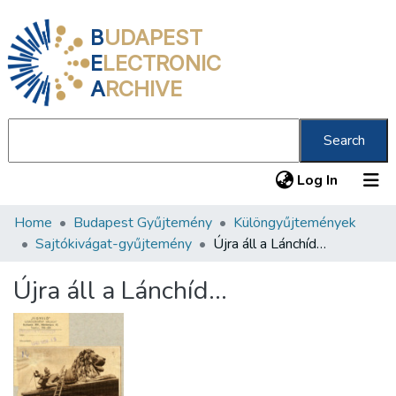
B
UDAPEST
E
LECTRONIC
A
RCHIVE
Search
(current
Log In
Home
Budapest Gyűjtemény
Különgyűjtemények
Communities & Collections
Sajtókivágat-gyűjtemény
Újra áll a Lánchíd…
All of DSpace
Újra áll a Lánchíd…
Statistics
About us