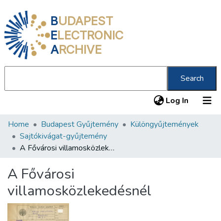
B
UDAPEST
E
LECTRONIC
A
RCHIVE
Search
(current
Log In
Home
Budapest Gyűjtemény
Különgyűjtemények
Communities & Collections
Sajtókivágat-gyűjtemény
All of DSpace
A Fővárosi villamosközlekedésnél
Statistics
A Fővárosi
About us
villamosközlekedésnél