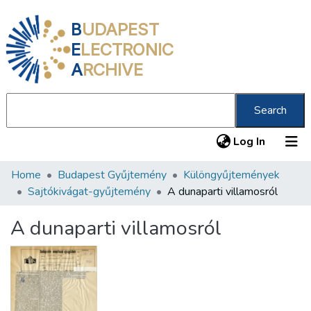
B
UDAPEST
E
LECTRONIC
A
RCHIVE
Search
(current
Log In
Home
Budapest Gyűjtemény
Különgyűjtemények
Communities & Collections
Sajtókivágat-gyűjtemény
A dunaparti villamosról
All of DSpace
A dunaparti villamosról
Statistics
About us