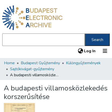
B
UDAPEST
E
LECTRONIC
A
RCHIVE
Search
(current
Log In
Home
Budapest Gyűjtemény
Különgyűjtemények
Communities & Collections
Sajtókivágat-gyűjtemény
All of DSpace
A budapesti villamosközlekedés korszerűsítése
Statistics
A budapesti villamosközlekedés
About us
korszerűsítése