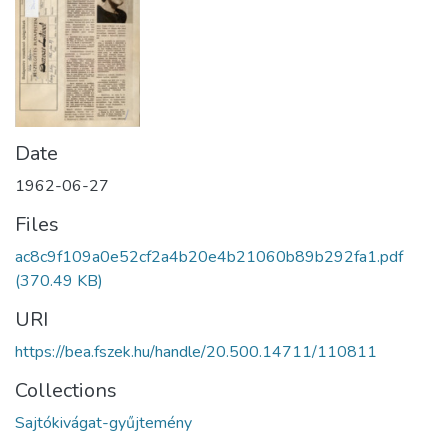
Date
1962-06-27
Files
ac8c9f109a0e52cf2a4b20e4b21060b89b292fa1.pdf
(370.49 KB)
URI
https://bea.fszek.hu/handle/20.500.14711/110811
Collections
Sajtókivágat-gyűjtemény