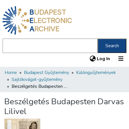
B
UDAPEST
E
LECTRONIC
A
RCHIVE
Search
(current
Log In
Home
Budapest Gyűjtemény
Különgyűjtemények
Communities & Collections
Sajtókivágat-gyűjtemény
All of DSpace
Beszélgetés Budapesten Darvas Lilivel
Statistics
Beszélgetés Budapesten Darvas
About us
Lilivel