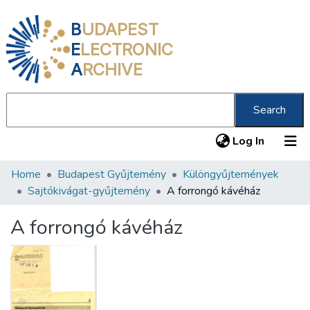
B
UDAPEST
E
LECTRONIC
A
RCHIVE
Search
(current
Log In
Home
Budapest Gyűjtemény
Különgyűjtemények
Communities & Collections
Sajtókivágat-gyűjtemény
A forrongó kávéház
All of DSpace
A forrongó kávéház
Statistics
About us