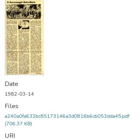
Date
1982-03-14
Files
a240a0fa632bc85173146a3d0816b6cb053dda45.pdf
(706.37 KB)
URI