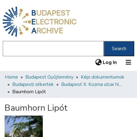
B
UDAPEST
E
LECTRONIC
A
RCHIVE
Search
(current
Log In
Home
Budapest Gyűjtemény
Képi dokumentumok
Communities & Collections
Budapesti sírkertek
Budapest X. Kozma utcai Neológ Zsidó Temető
All of DSpace
Baumhorn Lipót
Statistics
Baumhorn Lipót
About us