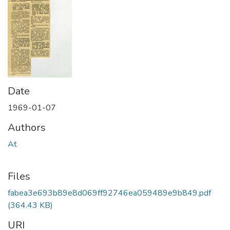
Date
1969-01-07
Authors
At
Files
fabea3e693b89e8d069ff92746ea059489e9b849.pdf
(364.43 KB)
URI