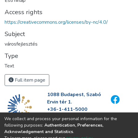
Esti hírlap
Access rights
https://creativecommons.org/licenses/by-nc/4.0/
Subject
városfejlesztés
Type
Text
Full item page
1088 Budapest, Szabó
Ervin tér 1.
+36-1-411-5000
info@fszek.hu
We collect and process your personal information for the
https://fszek.hu
following purposes:
Authentication, Preferences,
Acknowledgement and Statistics
.