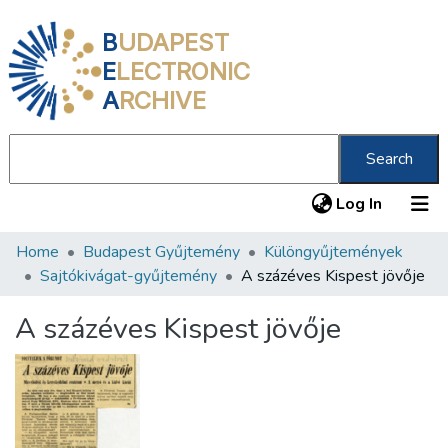
B
UDAPEST
E
LECTRONIC
A
RCHIVE
Search
(current
Log In
Home
Budapest Gyűjtemény
Különgyűjtemények
Communities & Collections
Sajtókivágat-gyűjtemény
A százéves Kispest jövője
All of DSpace
A százéves Kispest jövője
Statistics
About us