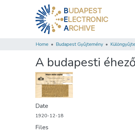
B
UDAPEST
E
LECTRONIC
A
RCHIVE
Home
Budapest Gyűjtemény
Különgyűjt
A budapesti éhez
Date
1920-12-18
Files