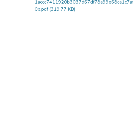
1accc7411920b3037d67df78a99e68ca1c7a
0b.pdf
(319.77 KB)