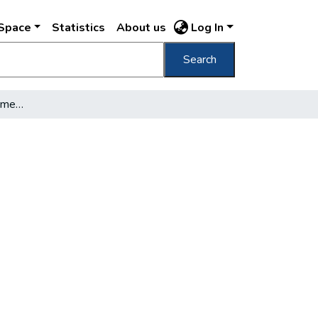
DSpace
Statistics
About us
Log In
Search
A budapesti éhező gyermekeknek