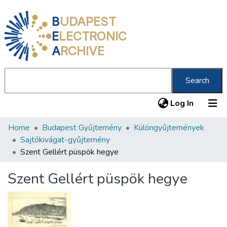
B
UDAPEST
E
LECTRONIC
A
RCHIVE
Search
(current
Log In
Home
Budapest Gyűjtemény
Különgyűjtemények
Communities & Collections
Sajtókivágat-gyűjtemény
All of DSpace
Szent Gellért püspök hegye
Statistics
Szent Gellért püspök hegye
About us