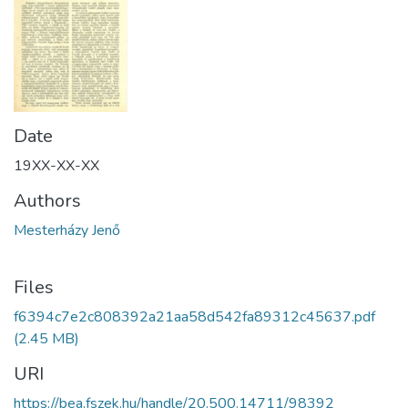
Date
19XX-XX-XX
Authors
Mesterházy Jenő
Files
f6394c7e2c808392a21aa58d542fa89312c45637.pdf
(2.45 MB)
URI
https://bea.fszek.hu/handle/20.500.14711/98392