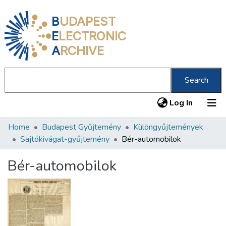
B
UDAPEST
E
LECTRONIC
A
RCHIVE
Search
(current
Log In
Home
Budapest Gyűjtemény
Különgyűjtemények
Communities & Collections
Sajtókivágat-gyűjtemény
Bér-automobilok
All of DSpace
Bér-automobilok
Statistics
About us