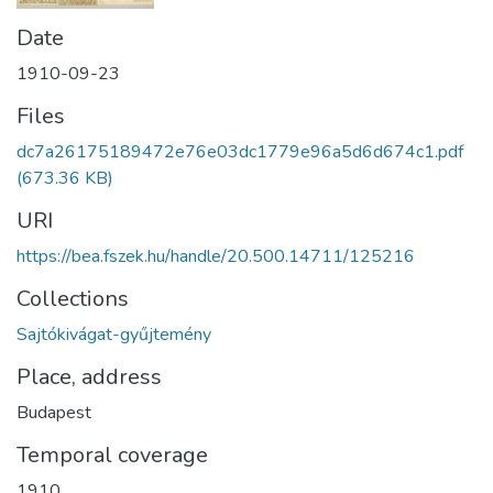
Date
1910-09-23
Files
dc7a26175189472e76e03dc1779e96a5d6d674c1.pdf
(673.36 KB)
URI
https://bea.fszek.hu/handle/20.500.14711/125216
Collections
Sajtókivágat-gyűjtemény
Place, address
Budapest
Temporal coverage
1910