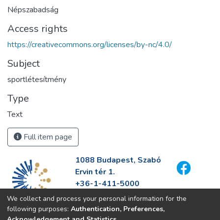
Népszabadság
Access rights
https://creativecommons.org/licenses/by-nc/4.0/
Subject
sportlétesítmény
Type
Text
Full item page
1088 Budapest, Szabó
Ervin tér 1.
+36-1-411-5000
info@fszek.hu
We collect and process your personal information for the
https://fszek.hu
following purposes:
Authentication, Preferences,
Acknowledgement and Statistics
.