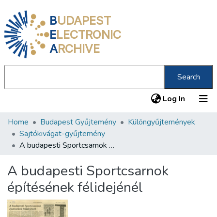
B
UDAPEST
E
LECTRONIC
A
RCHIVE
Search
(current
Log In
Home
Budapest Gyűjtemény
Különgyűjtemények
Communities & Collections
Sajtókivágat-gyűjtemény
All of DSpace
A budapesti Sportcsarnok építésének félidejénél
Statistics
A budapesti Sportcsarnok
About us
építésének félidejénél