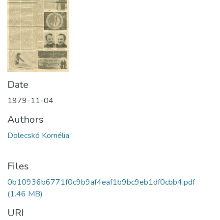
Date
1979-11-04
Authors
Dolecskó Kornélia
Files
0b10936b6771f0c9b9af4eaf1b9bc9eb1df0cbb4.pdf
(1.46 MB)
URI